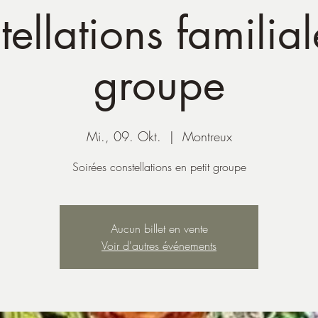
ellations familia
groupe
Mi., 09. Okt.
  |  
Montreux
Soirées constellations en petit groupe
Aucun billet en vente
Voir d'autres événements