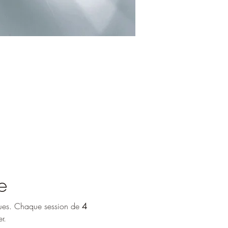
e
ques. Chaque session de 
4 
r.