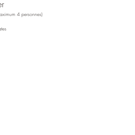
er
(maximum 4 personnes)
ates