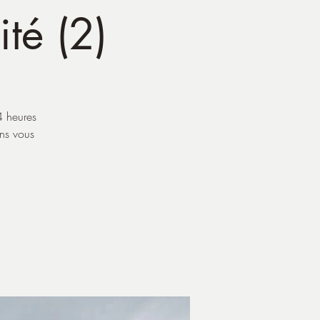
ité (2)
4 heures
ans vous