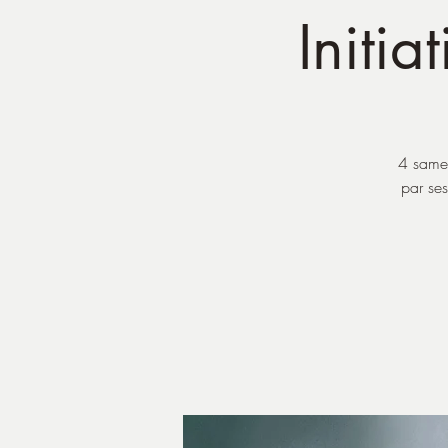
Initia
4 samed
par ses