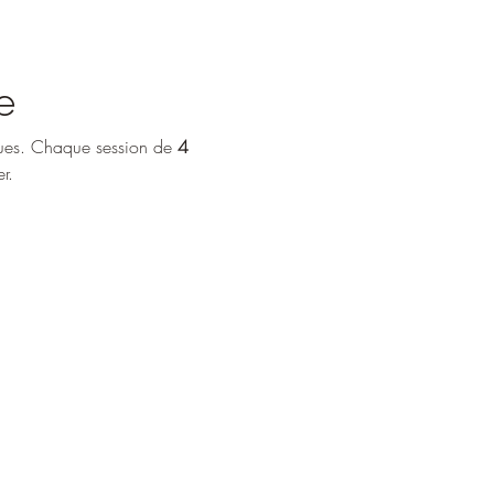
e
ques. Chaque session de 
4 
r.