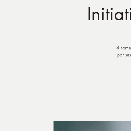
Initia
4 samed
par ses