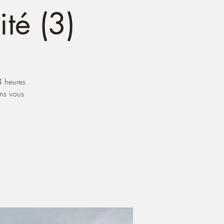
ité (3)
4 heures
ans vous