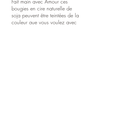
Fait main avec Amour ces
bougies en cire naturelle de
soja peuvent être teintées de la
couleur que vous voulez avec
l'huile essentielle que vous
désirez (dans la limite de nos
stocks disponibles) Mettre une
note dans la commande.
Cercle Sacré, Caroline Mauron
Versvey 16, 1853 Yvorne, Suisse,
+41 78 888 68 78
cerclesacre@hotmail.com
© 2024 par Cercle Sacré