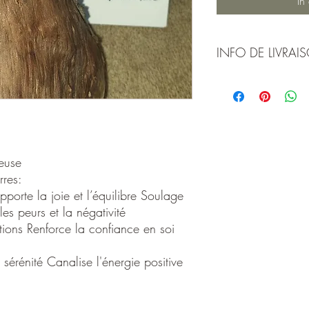
In
INFO DE LIVRAI
Condition de livraison.
En Suisse 7 frs en courr
9 frs en corrier A
gratuit dès 200 frs.
Retrait gratuit à notre
ieuse
rres:
pporte la joie et l’équilibre Soulage
les peurs et la négativité
otions Renforce la confiance en soi
sérénité Canalise l'énergie positive