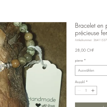
Bracelet en p
précieuse f
Artikelnummer: 3641153
Preis
28,00 CHF
pierre
*
Auswählen
Anzahl
*