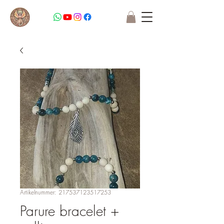
Artikelnummer: 217537123517253
Parure bracelet +