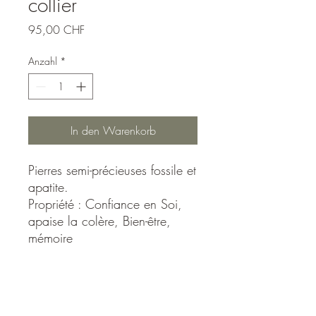
collier
Preis
95,00 CHF
Anzahl
*
In den Warenkorb
Pierres semi-précieuses fossile et
apatite.
Propriété : Confiance en Soi,
apaise la colère, Bien-être,
mémoire
INFO DE LIVRAISON
Condition de livraison.