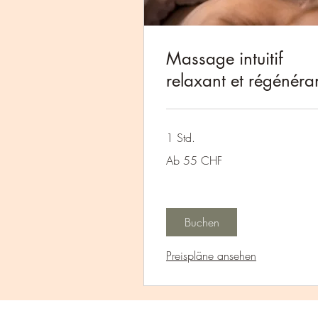
Massage intuitif
relaxant et régénéra
1 Std.
Ab
Ab 55 CHF
55
Schweizer
Franken
Buchen
Preispläne ansehen