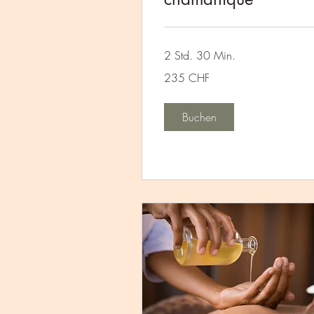
2 Std. 30 Min.
235
235 CHF
Schweizer
Franken
Buchen