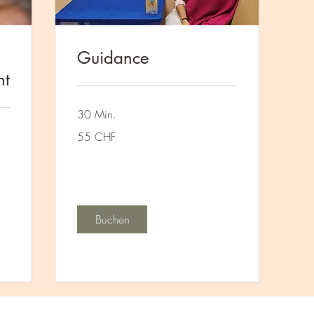
Guidance
nt
30 Min.
55
55 CHF
Schweizer
Franken
Buchen