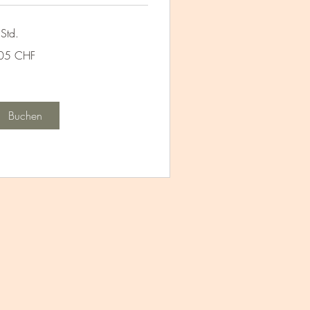
Std.
5
05 CHF
hweizer
anken
Buchen