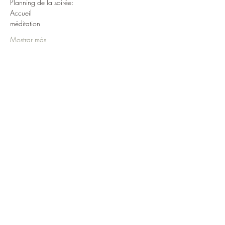
Planning de la soirée:
Accueil
méditation
Mostrar más
Compartir este evento
Cercle Sacré, Caroline Mauron
Versvey 16, 1853 Yvorne, Suisse,
+41 78 888 68 78
cerclesacre@hotmail.com