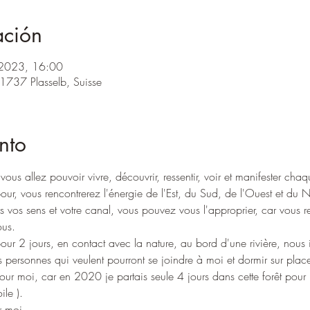
ación
 2023, 16:00
 1737 Plasselb, Suisse
nto
vous allez pouvoir vivre, découvrir, ressentir, voir et manifester chaq
ur, vous rencontrerez l'énergie de l'Est, du Sud, de l'Ouest et du No
s vos sens et votre canal, vous pouvez vous l'approprier, car vous rep
ous.
 2 jours, en contact avec la nature, au bord d'une rivière, nous i
s personnes qui veulent pourront se joindre à moi et dormir sur place
r pour moi, car en 2020 je partais seule 4 jours dans cette forêt pour
ile ).
r moi,