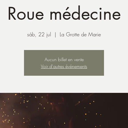
Roue médecine
sáb, 22 jul
  |  
La Grotte de Marie
Aucun billet en vente
Voir d'autres événements