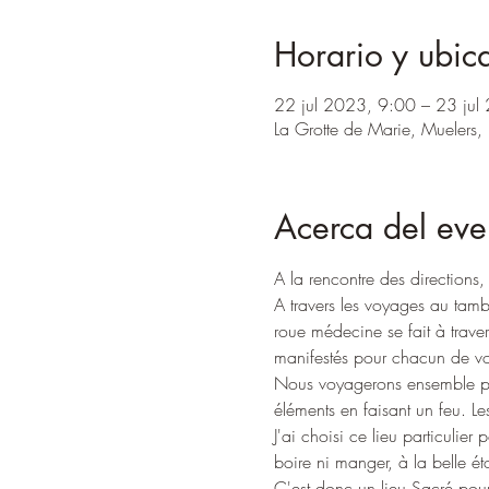
Horario y ubic
22 jul 2023, 9:00 – 23 jul
La Grotte de Marie, Muelers,
Acerca del eve
A la rencontre des directions, 
A travers les voyages au tambo
roue médecine se fait à traver
manifestés pour chacun de v
Nous voyagerons ensemble pour
éléments en faisant un feu. Le
J'ai choisi ce lieu particulie
boire ni manger, à la belle éto
C'est donc un lieu Sacré pou