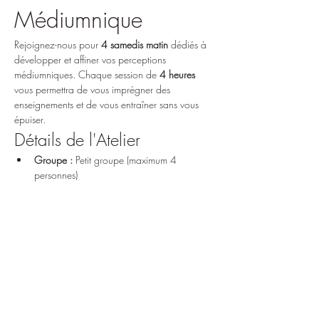
Médiumnique
Rejoignez-nous pour 
4 samedis matin
 dédiés à 
développer et affiner vos perceptions 
médiumniques. Chaque session de 
4 heures
vous permettra de vous imprégner des 
enseignements et de vous entraîner sans vous 
épuiser.
Détails de l'Atelier
Groupe :
 Petit groupe (maximum 4 
personnes)
Horaires :
 De 9h à 13h
Dates :
Afficher plus
Partager cet événement