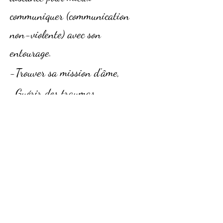
communiquer (communication
non-violente) avec son
entourage
.
-Trouver sa mission d'âme,
-Guérir des traumas,
-Se libérer des emprises
-Comprendre et guérir certaines
douleurs physiques
Il n'y a pas de limite, la seule
limite à la guérison, c'est celle que
nous nous mettons nous-même.