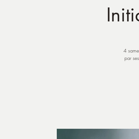
Init
4 samed
par ses