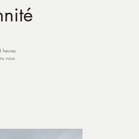
mnité
4 heures
ans vous