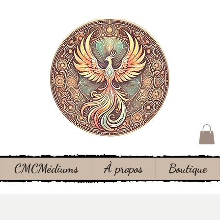
CMCMédiums
À propos
Boutique