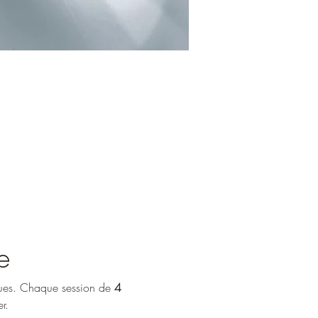
e
ques. Chaque session de 
4 
r.