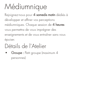
Médiumnique
Rejoignez-nous pour 
4 samedis matin
 dédiés à 
développer et affiner vos perceptions 
médiumniques. Chaque session de 
4 heures
vous permettra de vous imprégner des 
enseignements et de vous entraîner sans vous 
épuiser.
Détails de l'Atelier
Groupe :
 Petit groupe (maximum 4 
personnes)
Horaires :
 De 9h à 13h
Inscription :
 Pour les 4 dates
Afficher plus
Partager cet événement