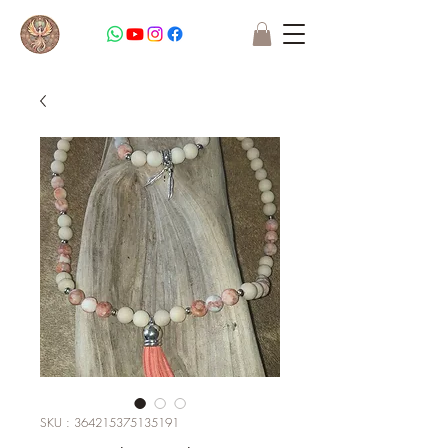
SKU : 364215375135191