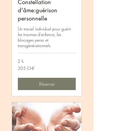
Constellation
d'âme:guérison
personnelle
Un travail individuel pour guérir
les traumas d'enfance, les
blocages perso et
transgénérationnels
2 h
205
205 CHF
francs
suisses
Réserver