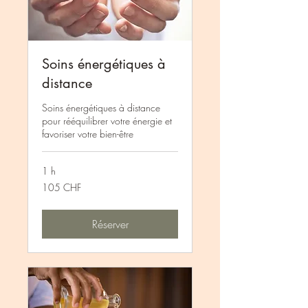
Soins énergétiques à
distance
Soins énergétiques à distance
pour rééquilibrer votre énergie et
favoriser votre bien-être
1 h
105
105 CHF
francs
suisses
Réserver