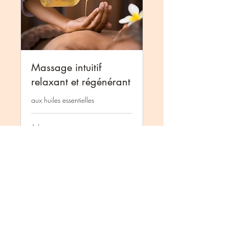
Massage intuitif
relaxant et régénérant
aux huiles essentielles
1 h
À
À partir de 55 CHF
partir
de
55
francs
Réserver
suisses
Découvrir les formules