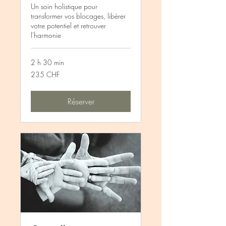
Un soin holistique pour
transformer vos blocages, libérer
votre potentiel et retrouver
l'harmonie
2 h 30 min
235
235 CHF
francs
suisses
Réserver