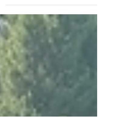
est fondamental de comprendre que le développement
personnel et la dimension spirituelle ne sont pas des
chemins parallèles, mais bien un duo indissociable.
Ces deux aspects s’entrelacent pour offrir une
transformation profonde, durable et authentique. En
tant que praticienne unique dans la région de la
Riviera et du Chablais, je vous invite à découvrir
comment ce duo peut vous aider à libérer vos
blocages et à retrouver