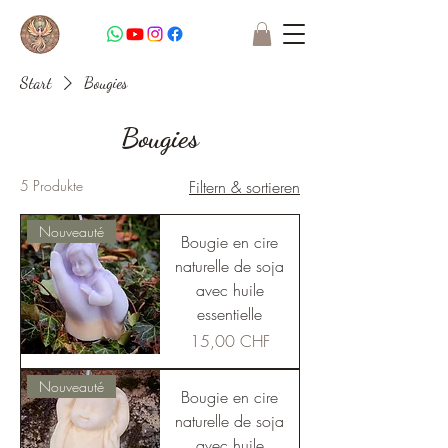
Start
Bougies
Bougies
5 Produkte
Filtern & sortieren
Nouveauté
Bougie en cire
naturelle de soja
avec huile
essentielle
Preis
15,00 CHF
Nouveauté
Bougie en cire
naturelle de soja
avec huile