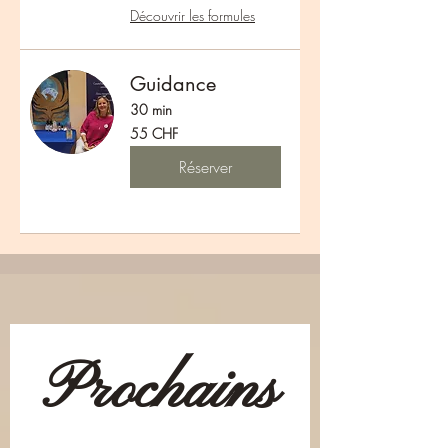
Découvrir les formules
Guidance
30 min
55
55 CHF
francs
suisses
Réserver
Prochains