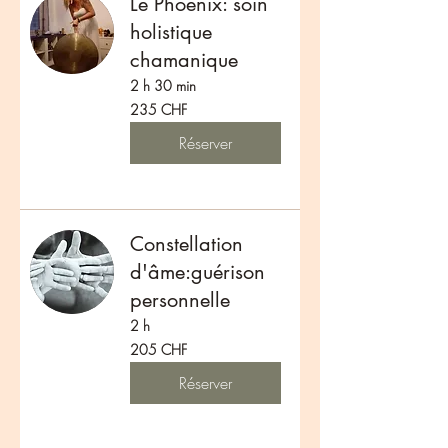
Le Phoenix: soin
holistique
chamanique
2 h 30 min
235
235 CHF
francs
suisses
Réserver
Constellation
d'âme:guérison
personnelle
2 h
205
205 CHF
francs
suisses
Réserver