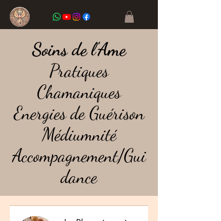
Soins de l'Ame
Pratiques
Chamaniques
Energies de Guérison
Médiumnité
Accompagnement/Gui
dance