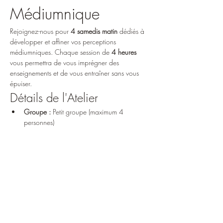
Médiumnique
Rejoignez-nous pour 
4 samedis matin
 dédiés à 
développer et affiner vos perceptions 
médiumniques. Chaque session de 
4 heures
vous permettra de vous imprégner des 
enseignements et de vous entraîner sans vous 
épuiser.
Détails de l'Atelier
Groupe :
 Petit groupe (maximum 4 
personnes)
Horaires :
 De 9h à 13h
Inscription :
 Pour les 4 dates
Show More
Share this event