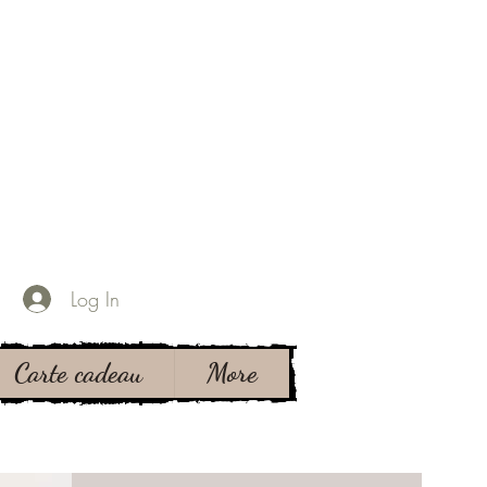
Log In
Carte cadeau
More