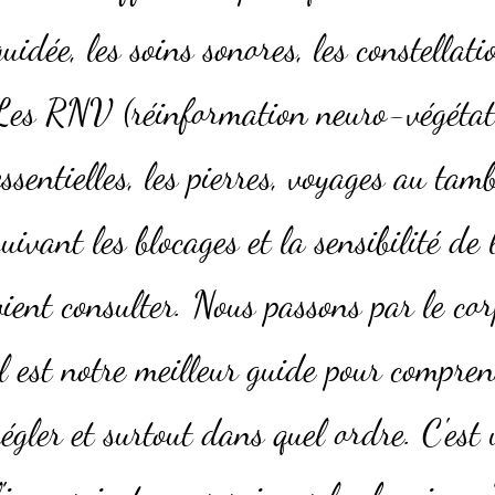
guidée, les soins sonores, les constellati
Les RNV (réinformation neuro-végétati
essentielles, les pierres, voyages au tam
suivant les blocages et la sensibilité de
vient consulter. Nous passons par le cor
il est notre meilleur guide pour compren
régler et surtout dans quel ordre. C'est