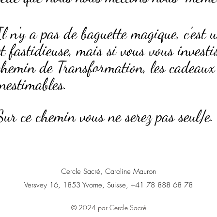
Il n'y a pas de baguette magique, c'est
et fastidieuse, mais si vous vous investi
chemin de Transformation, les cadeaux 
inestimables.
Sur ce chemin vous ne serez pas seul/e.
Cercle Sacré, Caroline Mauron
Versvey 16, 1853 Yvorne, Suisse, +41 78 888 68 78
© 2024 par Cercle Sacré