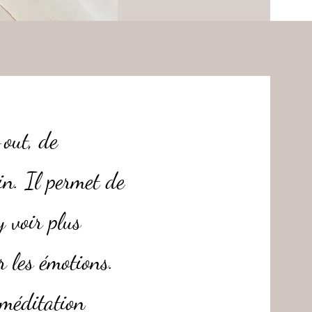
-out, de
in. Il permet de
y voir plus
 les émotions.
 méditation