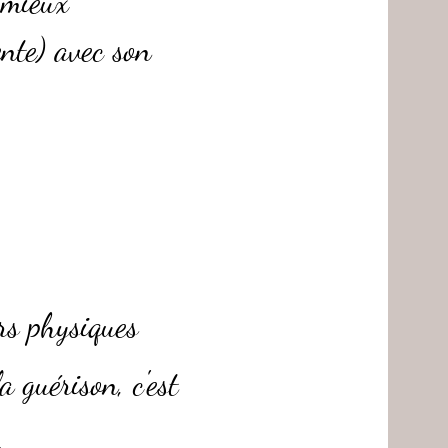
 mieux
nte) avec son
urs physiques
a guérison, c'est
.