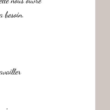
'elle nous ouvre
a besoin.
availler