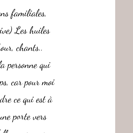
ons familiales,
ve) Les huiles
bour, chants..
 la personne qui
ps, car pour moi
dre ce qui est à
 une porte vers