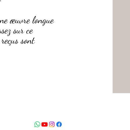
 une œuvre longue
ssez sur ce
reçus sont