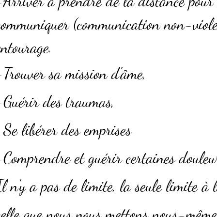
-Arriver à prendre de la distance pour
communiquer (communication non-viole
entourage
.
-Trouver sa mission d'âme,
-Guérir des traumas,
-Se libérer des emprises
-Comprendre et guérir certaines doule
Il n'y a pas de limite, la seule limite à l
celle que nous nous mettons nous-même