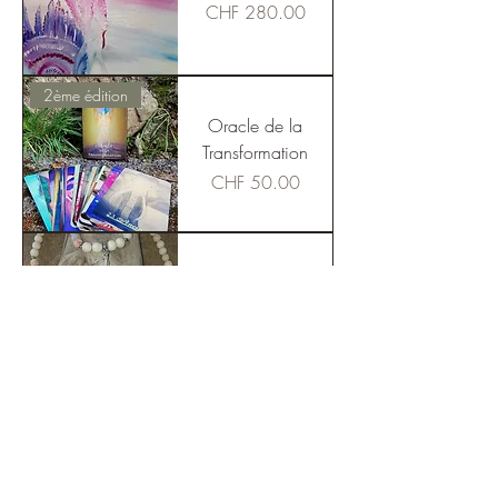
Price
CHF 280.00
2ème édition
Oracle de la
Transformation
Price
CHF 50.00
Parure bracelet+
collier
Price
CHF 88.00
BestSeller
Bracelet en
pierre naturelle
semi-précieuse