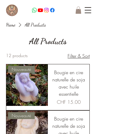
Home
All Products
All Products
12 products
Filter & Sort
Nouveauté
Bougie en cire
naturelle de soja
avec huile
essentielle
Price
CHF 15.00
Nouveauté
Bougie en cire
naturelle de soja
avec huile