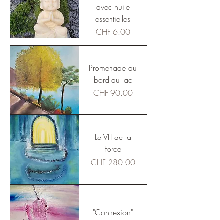
avec huile
essentielles
Price
CHF 6.00
Promenade au
bord du lac
Price
CHF 90.00
Le VIII de la
Force
Price
CHF 280.00
"Connexion"