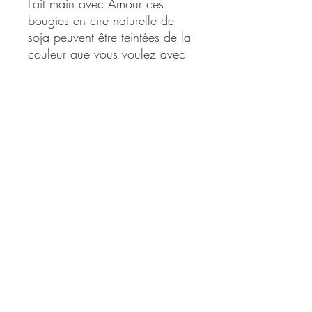
Fait main avec Amour ces
bougies en cire naturelle de
soja peuvent être teintées de la
couleur que vous voulez avec
l'huile essentielle que vous
désirez (dans la limite de nos
stocks disponibles) Mettre une
note dans la commande.
Cercle Sacré, Caroline Mauron
Versvey 16, 1853 Yvorne, Suisse,
+41 78 888 68 78
cerclesacre@hotmail.com
© 2024 par Cercle Sacré