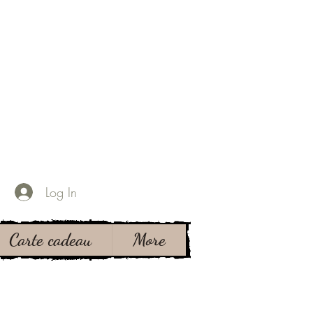
Log In
Carte cadeau
More